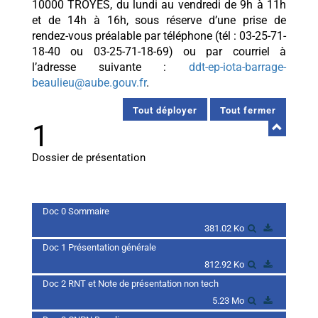
10000 TROYES, du lundi au vendredi de 9h à 11h
et de 14h à 16h, sous réserve d’une prise de
rendez-vous préalable par téléphone (tél : 03-25-71-
18-40 ou 03-25-71-18-69) ou par courriel à
l’adresse suivante :
ddt-ep-iota-barrage-
beaulieu@aube.gouv.fr
.
Tout déployer
Tout fermer
1
Dossier de présentation
Doc 0 Sommaire
381.02 Ko
Doc 1 Présentation générale
812.92 Ko
Doc 2 RNT et Note de présentation non tech
5.23 Mo