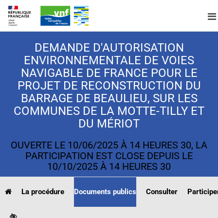
A
DEMANDE D'AUTORISATION
ENVIRONNEMENTALE DE VOIES
NAVIGABLE DE FRANCE POUR LE
PROJET DE RECONSTRUCTION DU
BARRAGE DE BEAULIEU, SUR LES
COMMUNES DE LA MOTTE-TILLY ET
DU MÉRIOT
OUVERTE LE 10/06/2025 À 14 HEURES 30, LA
PARTICIPATION EST CLOSE DEPUIS LE
10/10/2025 À 14 HEURES 30
(current)
La procédure
Documents publics
Consulter
Participe