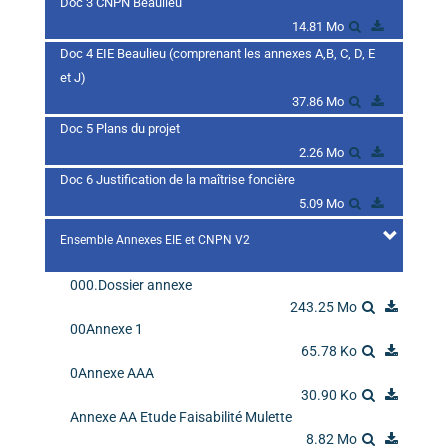
Doc 3 CNPN Beaulieu
14.81 Mo
Doc 4 EIE Beaulieu (comprenant les annexes A,B, C, D, E
et J)
37.86 Mo
Doc 5 Plans du projet
2.26 Mo
Doc 6 Justification de la maîtrise foncière
5.09 Mo
Ensemble Annexes EIE et CNPN V2
000.Dossier annexe
243.25 Mo
00Annexe 1
65.78 Ko
0Annexe AAA
30.90 Ko
Annexe AA Etude Faisabilité Mulette
8.82 Mo