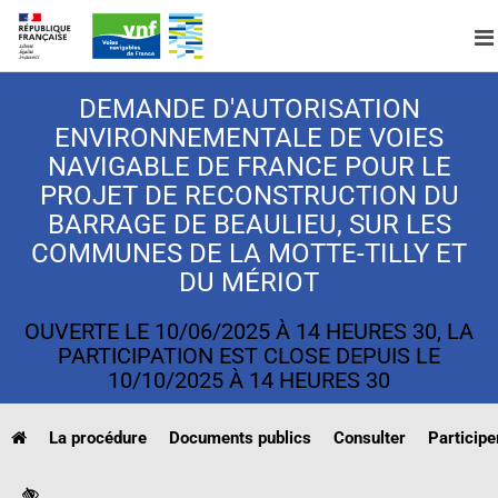
A
DEMANDE D'AUTORISATION
ENVIRONNEMENTALE DE VOIES
NAVIGABLE DE FRANCE POUR LE
PROJET DE RECONSTRUCTION DU
BARRAGE DE BEAULIEU, SUR LES
COMMUNES DE LA MOTTE-TILLY ET
DU MÉRIOT
OUVERTE LE 10/06/2025 À 14 HEURES 30, LA
PARTICIPATION EST CLOSE DEPUIS LE
10/10/2025 À 14 HEURES 30
La procédure
Documents publics
Consulter
Participe