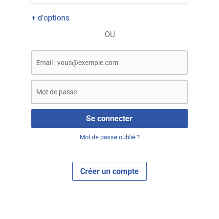
+ d'options
OU
I
n
d
I
i
n
q
d
u
Se connecter
i
e
q
Mot de passe oublié ?
z
u
v
e
o
z
Créer un compte
t
v
r
o
e
t
a